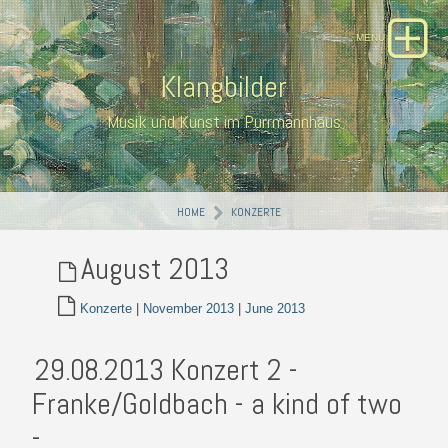
Klangbilder
Musik und Kunst im Purrmannhaus
HOME
KONZERTE
August 2013
Konzerte
|
November 2013
|
June 2013
29.08.2013 Konzert 2 -
Franke/Goldbach - a kind of two
-