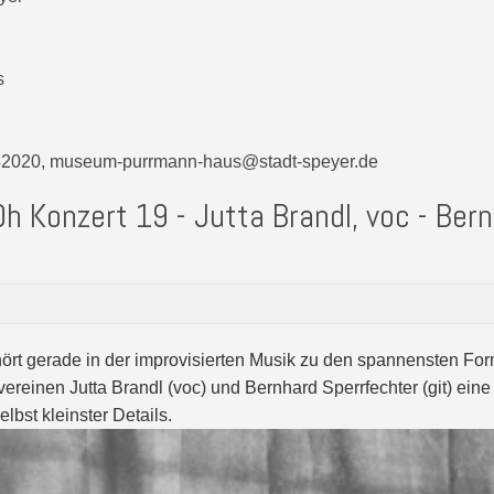
s
 142020, museum-purrmann-haus@stadt-speyer.de
h Konzert 19 - Jutta Brandl, voc - Ber
ört gerade in der improvisierten Musik zu den spannensten Fo
 vereinen Jutta Brandl (voc) und Bernhard Sperrfechter (git) eine
lbst kleinster Details.