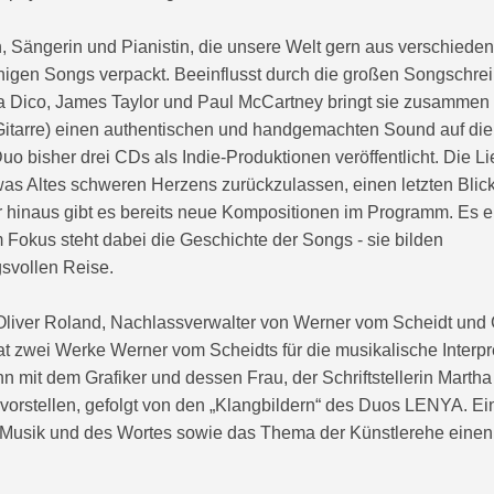
, Sängerin und Pianistin, die unsere Welt gern aus verschiede
chigen Songs verpackt. Beeinflusst durch die großen Songschre
na Dico, James Taylor und Paul McCartney bringt sie zusammen 
Gitarre) einen authentischen und handgemachten Sound auf die
uo bisher drei CDs als Indie-Produktionen veröffentlicht. Die 
as Altes schweren Herzens zurückzulassen, einen letzten Blic
hinaus gibt es bereits neue Kompositionen im Programm. Es e
m Fokus steht dabei die Geschichte der Songs - sie bilden
svollen Reise.
 Oliver Roland, Nachlassverwalter von Werner vom Scheidt und 
at zwei Werke Werner vom Scheidts für die musikalische Interpr
it dem Grafiker und dessen Frau, der Schriftstellerin Martha S
vorstellen, gefolgt von den „Klangbildern“ des Duos LENYA. E
r Musik und des Wortes sowie das Thema der Künstlerehe eine