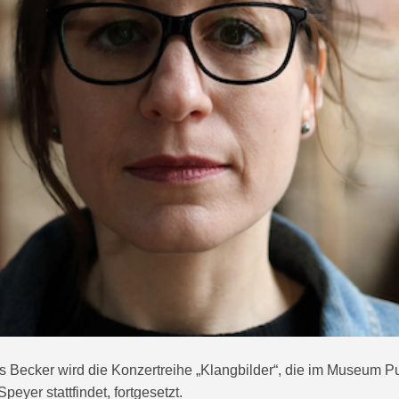
 Becker wird die Konzertreihe „Klangbilder“, die im Museum 
peyer stattfindet, fortgesetzt.